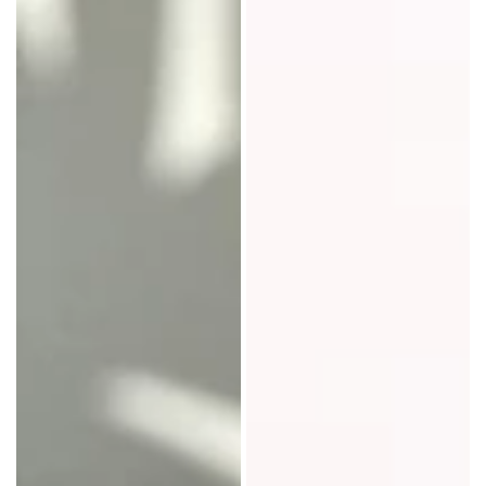
ナ
イ
ロ
ン
袋