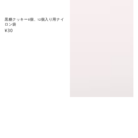
黒糖クッキー6個、12個入り用ナイ
ロン袋
通
¥30
常
価
格