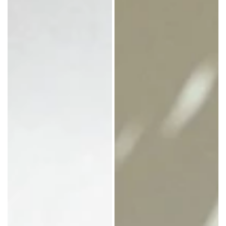
レ
レ
10
10
個
個
入
入
り
り
(冷
用
凍)
紙
袋