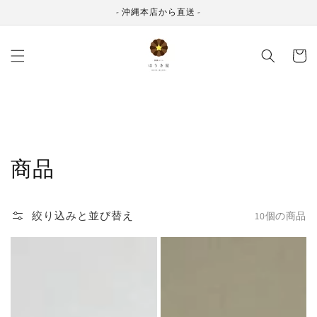
コンテ
ンツに
- 沖縄本店から直送 -
進む
カ
ー
ト
コ
商品
レ
絞り込みと並び替え
10個の商品
ク
黒
黒
シ
糖
糖
ョ
カ
カ
ン:
ヌ
ヌ