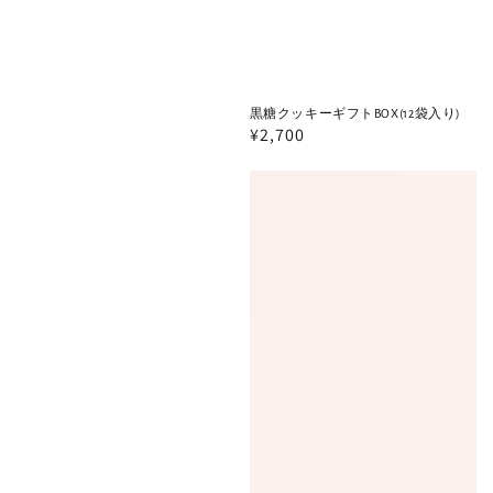
黒糖クッキーギフトBOX(12袋入り)
通
¥2,700
常
黒
黒
価
格
糖
糖
ク
ク
ッ
ッ
キ
キ
ー
ー
ギ
ギ
フ
フ
ト
ト
BOX(18
BOX(6
袋
袋