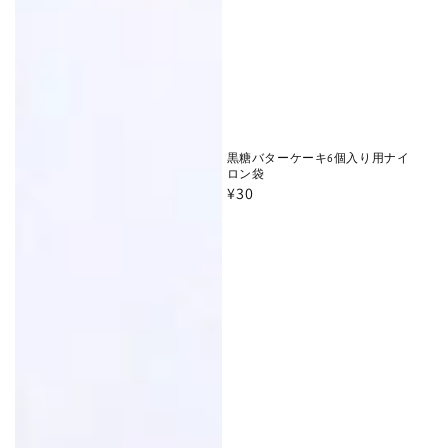
黒糖バターケーキ6個入り用ナイ
ロン袋
通
¥30
常
価
格