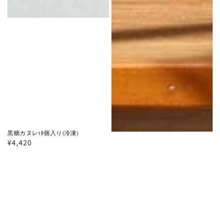
黒糖カヌレ18個入り(冷凍)
通
¥4,420
常
価
格