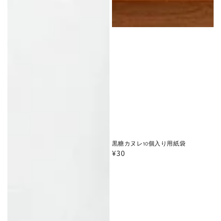
黒糖カヌレ10個入り用紙袋
通
¥30
常
価
格