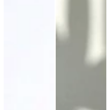
個
個
入
入
り
り
用
ナ
イ
ロ
ン
袋