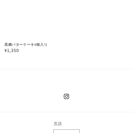
黒糖バターケーキ6個入り
通
¥1,350
常
価
格
Instagram
言語