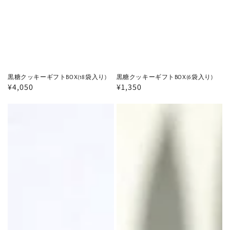
黒糖クッキーギフトBOX(18袋入り)
黒糖クッキーギフトBOX(6袋入り)
通
¥4,050
通
¥1,350
常
常
黒
黒
価
価
格
格
糖
糖
バ
バ
タ
タ
ー
ー
ケ
ケ
ー
ー
キ
キ
6
6