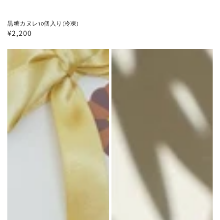
黒糖カヌレ10個入り(冷凍)
通
¥2,200
常
黒
黒
価
格
糖
糖
カ
ク
ヌ
ッ
レ
キ
18
ー
個
18
入
個
り
入
(冷
り
凍)
用
紙
袋