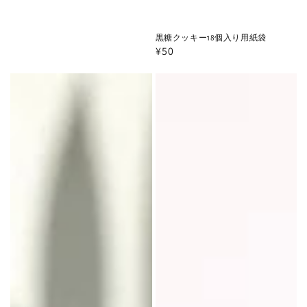
黒糖クッキー18個入り用紙袋
通
¥50
常
黒
黒
価
格
糖
糖
ク
ク
ッ
ッ
キ
キ
ー
ー
6
ギ
個、
フ
12
ト
個
BOX(12
入
袋
り
入
用
り)