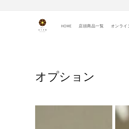
コンテ
ンツに
進む
HOME
店頭商品一覧
オンライ
コ
オプション
レ
ク
黒
黒
糖
糖
シ
カ
ク