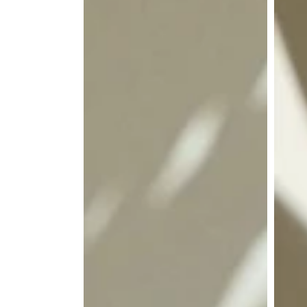
ヌ
ッ
ョ
レ
キ
ン:
10
ー
個
18
入
個
り
入
用
り
紙
用
袋
紙
袋