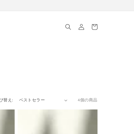
ロ
カ
グ
ー
イ
ト
ン
び替え:
4個の商品
黒
糖
バ