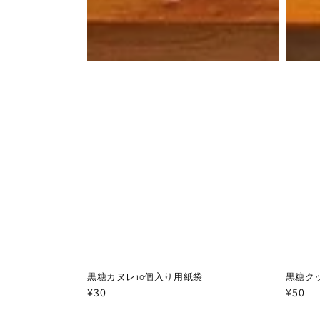
黒糖カヌレ10個入り用紙袋
黒糖ク
通
¥30
通
¥50
常
常