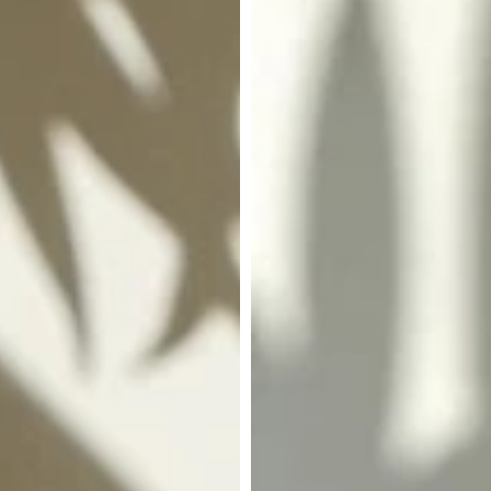
ッ
キ
ー
6
個、
12
個
入
り
用
ナ
イ
ロ
ン
袋