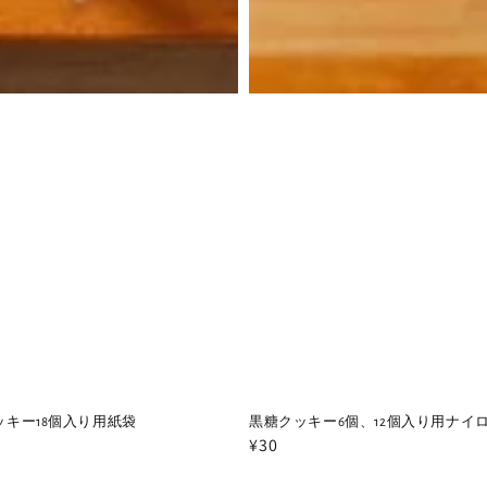
ッキー18個入り用紙袋
黒糖クッキー6個、12個入り用ナイ
通
¥30
常