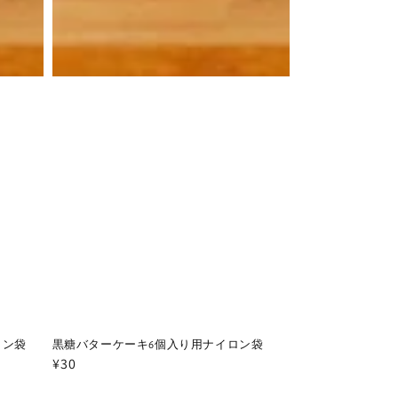
ロン袋
黒糖バターケーキ6個入り用ナイロン袋
通
¥30
常