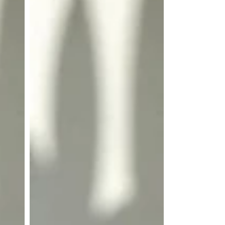
タ
ー
ケ
ー
キ
6
個
入
り
用
ナ
イ
ロ
ン
袋