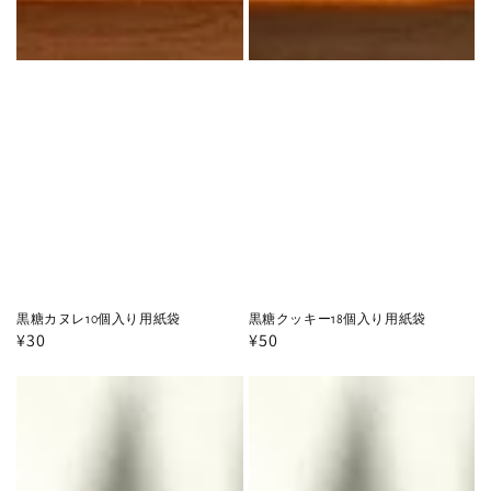
黒糖カヌレ10個入り用紙袋
黒糖クッキー18個入り用紙袋
通
¥30
通
¥50
常
常
黒
黒
価
価
格
格
糖
糖
ク
バ
ッ
タ