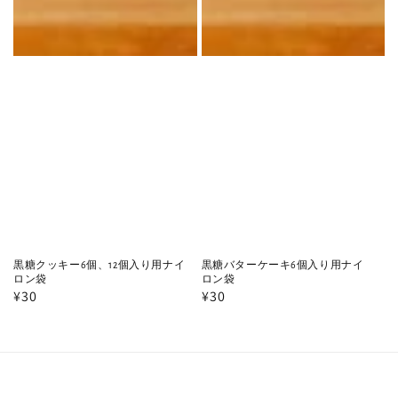
黒糖クッキー6個、12個入り用ナイ
黒糖バターケーキ6個入り用ナイ
ロン袋
ロン袋
通
¥30
通
¥30
常
常
価
価
格
格