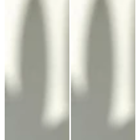
キ
ー
ー
ケ
6
ー
個、
キ
12
6
個
個
入
入
り
り
用
用
ナ
ナ
イ
イ
ロ
ロ
ン
ン
袋
袋