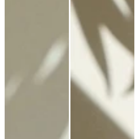
レ
キ
10
ー
個
18
入
個
り
入
用
り
紙
用
袋
紙
袋