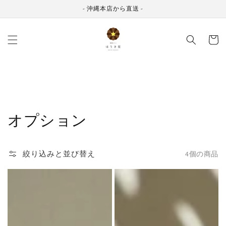
コンテ
ンツに
- 沖縄本店から直送 -
進む
カ
ー
ト
コ
オプション
レ
絞り込みと並び替え
4個の商品
ク
黒
黒
シ
糖
糖
ョ
カ
ク
ン:
ヌ
ッ