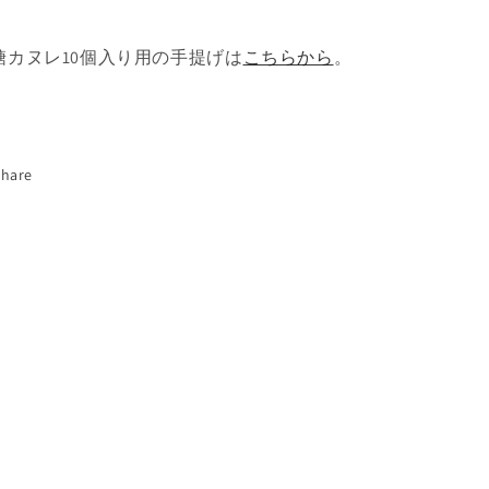
糖カヌレ10個入り用の手提げは
こちらから
。
Share