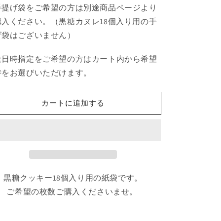
手提げ袋をご希望の方は別途商品ページより
ク
ク
購入ください。（黒糖カヌレ18個入り用の手
ッ
ッ
げ袋はございません）
キ
キ
ー
ー
18
18
送日時指定をご希望の方はカート内から希望
個
個
時をお選びいただけます。
入
入
り
り
カートに追加する
用
用
紙
紙
袋
袋
の
の
数
数
量
量
を
を
黒糖クッキー18個入り用の紙袋です。
減
増
ご希望の枚数ご購入くださいませ。
ら
や
す
す