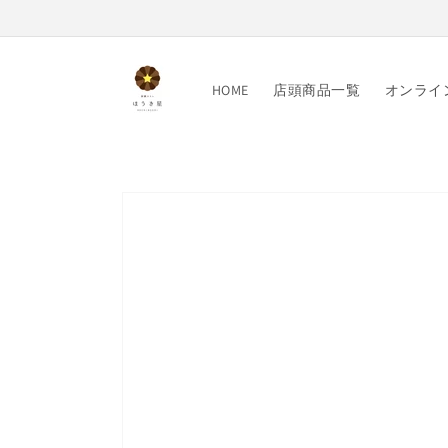
コンテ
ンツに
進む
HOME
店頭商品一覧
オンライ
商品情
報にス
キップ