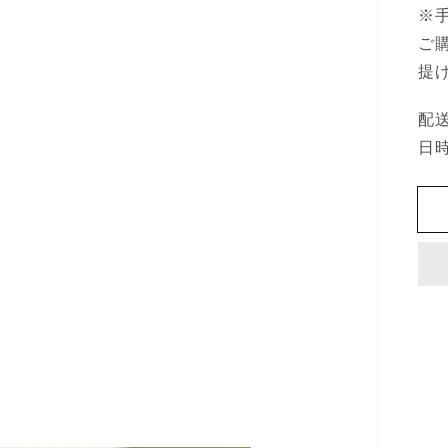
※
ご
提
配
日
ギ
ャ
ラ