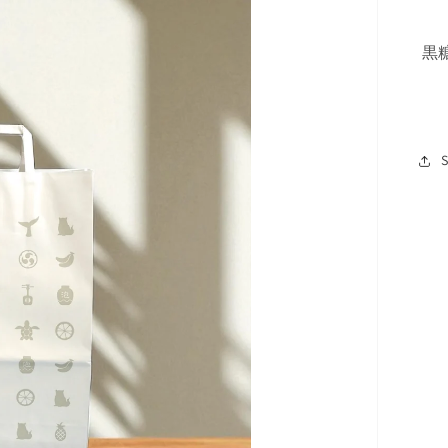
リ
ー
ビ
黒
ュ
ー
で
掲
載
さ
れ
て
い
る
メ
デ
ィ
ア
1
を
開
く