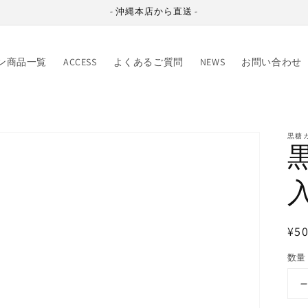
- 沖縄本店から直送 -
ン商品一覧
ACCESS
よくあるご質問
NEWS
お問い合わせ
黒糖
通
¥5
常
数量
価
格