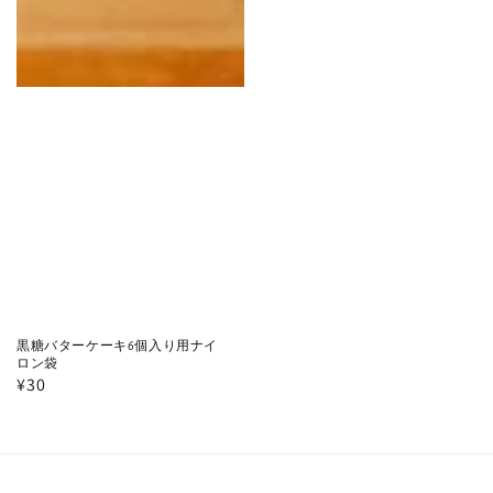
黒糖バターケーキ6個入り用ナイ
ロン袋
通
¥30
常
価
格