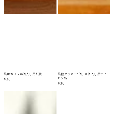
黒糖カヌレ10個入り用紙袋
黒糖クッキー6個、12個入り用ナイ
通
¥30
ロン袋
通
¥30
常
常
価
黒
価
格
格
糖
バ