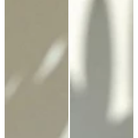
レ
キ
10
ー
個
6
入
個、
り
12
用
個
紙
入
袋
り
用
ナ
イ
ロ
ン
袋