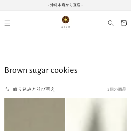
コンテ
ンツに
- 沖縄本店から直送 -
進む
カ
ー
ト
コ
Brown sugar cookies
レ
絞り込みと並び替え
3個の商品
ク
黒
黒
シ
糖
糖
ョ
カ
ク
ン:
ヌ
ッ