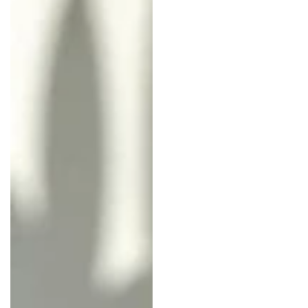
タ
ー
ケ
ー
キ
6
個
入
り
用
ナ
イ
ロ
ン
袋