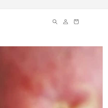
ロ
カ
グ
ー
イ
ト
ン