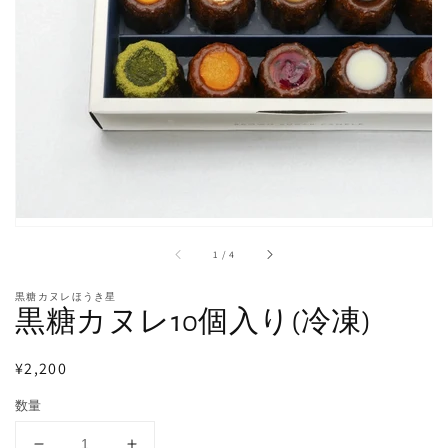
る
メ
デ
ィ
ア
1
を
開
く
/
1
/
4
黒糖カヌレほうき星
黒糖カヌレ10個入り(冷凍)
通
¥2,200
常
数量
価
格