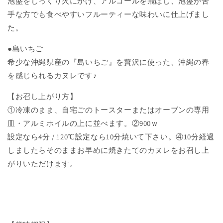
泡盛をじっくり火にかけ、アルコールを飛ばし、泡盛が苦
手な方でも食べやすいフルーティーな味わいに仕上げまし
た。
●島いちご
希少な沖縄県産の『島いちご』を贅沢に使った、沖縄の春
を感じられるカヌレです♪
【お召し上がり方】
①冷凍のまま、自宅ごのトースターまたはオーブンの専用
皿・アルミホイルの上に並べます。
②900ｗ
設定なら4分 / 120℃設定なら10分焼いて下さい
。
④10分経過
しましたらそのままお早めに焼きたてのカヌレをお召し上
がりいただけます
。