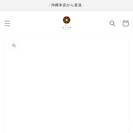
コンテ
ンツに
- 沖縄本店から直送 -
進む
カ
ー
ト
商品情
報にス
キップ