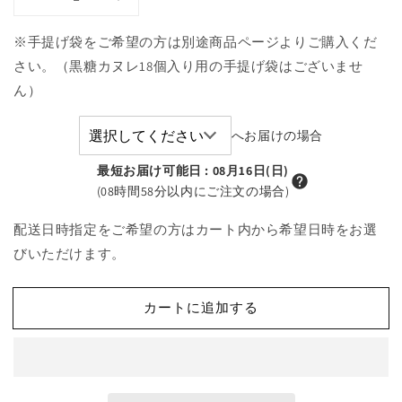
黒
黒
糖
糖
※手提げ袋をご希望の方は別途商品ページよりご購入くだ
カ
カ
さい。（黒糖カヌレ18個入り用の手提げ袋はございませ
ヌ
ヌ
ん）
レ
レ
10
10
個
個
へお届けの場合
入
入
最短お届け可能日
:
08月16日(日)
り
り
(08時間58分以内にご注文の場合)
(冷
(冷
凍)
凍)
配送日時指定をご希望の方はカート内から希望日時をお選
の
の
びいただけます。
数
数
量
量
を
を
カートに追加する
減
増
ら
や
す
す