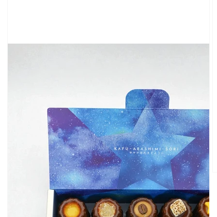
ギ
ャ
ラ
リ
ー
ビ
ュ
ー
で
掲
載
さ
れ
て
い